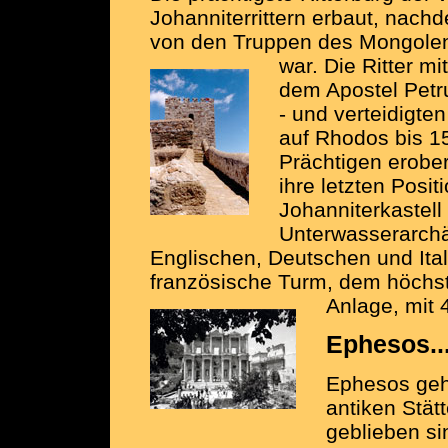
Johanniterrittern erbaut, nachd
von den Truppen des Mongolen
war.
Die Ritter m
dem Apostel Petr
- und verteidigte
auf Rhodos bis 
Prächtigen erobe
ihre letzten Posi
Johanniterkastell
Unterwasserarchä
Englischen, Deutschen und Ita
französische Turm, dem höchst
Anlage, mit
Ephesos..
Ephesos geh
antiken Stätt
geblieben si