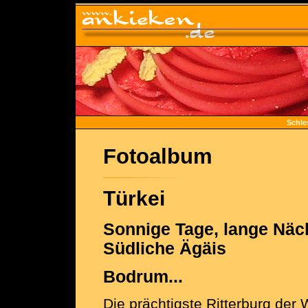
Schle
Fotoalbum
Türkei
Sonnige Tage, lange Näc
Südliche Ägäis
Bodrum...
Die prächtigste Ritterburg de